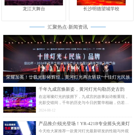
龙江大舞台
长沙明德望城学校
汇聚热点·新闻资讯
荣耀加冕！廿载光影铸辉煌，黄河灯光再次斩获“十佳灯光民族品牌”荣誉称号！
千年九成宫焕新姿，黄河灯光勾勒历史古韵
在这璀璨灯光的簇拥下，九成宫的故事如诗般重现，
光影交错间，千年的历史与今日的繁华相融，仿若梦
回盛唐。这个暑假来麟游九成宫，于灯光璀璨中，回
2024-08-12
望大唐的盛世华章。部分内容来源于网络，侵权请联
系删除
产品推介|锐光登场！YR-421B专业摇头光束灯
今天给大家推荐一款黄河灯光最新研发的性能与外观