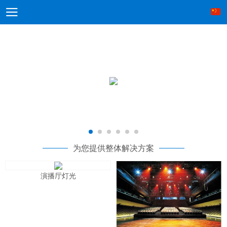
为您提供整体解决方案
演播厅灯光