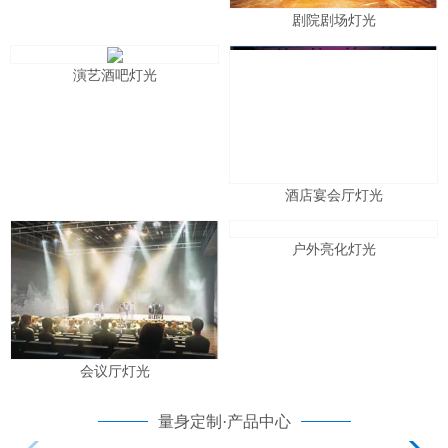
剧院剧场灯光
演艺酒吧灯光
酒店宴会厅灯光
户外亮化灯光
会议厅灯光
量身定制·产品中心