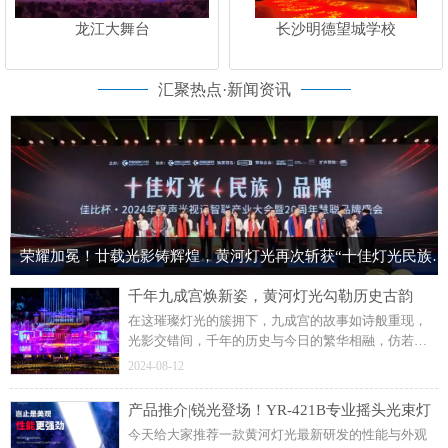
龙江大舞台
长沙明德望城学校
汇聚热点·新闻资讯
荣耀加冕！廿载光影铸辉煌，黄河灯光再次斩获“十佳灯光民族品牌”荣誉称号！
千年九成宫焕新姿，黄河灯光勾勒历史古韵
在这璀璨灯光的簇拥下，九成宫的故事如诗般重现，
光影交错间，千年的历史与今日的繁华相融，仿若梦
回盛唐。这个暑假来麟游九成宫，于灯光璀璨中，回
2024-08-12
望大唐的盛世华章。部分内容来源于网络，侵权请联
系删除
产品推介|锐光登场！YR-421B专业摇头光束灯
今天给大家推荐一款黄河灯光最新研发的性能与外观