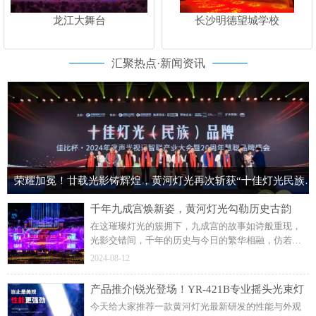
龙江大舞台
长沙明德望城学校
汇聚热点·新闻资讯
荣耀加冕！廿载光影铸辉煌，黄河灯光再次斩获“十佳灯光民族品牌”荣誉称号！
千年九成宫焕新姿，黄河灯光勾勒历史古韵
在这璀璨灯光的簇拥下，九成宫的故事如诗般重现，
光影交错间，千年的历史与今日的繁华相融，仿若梦
回盛唐。这个暑假来麟游九成宫，于灯光璀璨中，回
2024-08-12
望大唐的盛世华章。部分内容来源于网络，侵权请联
系删除
产品推介|锐光登场！YR-421B专业摇头光束灯
今天给大家推荐一款黄河灯光最新研发的性能与外观