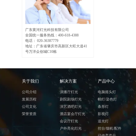
广东黄河灯光科技有限公司
全国统一服务热线：400-618-4388
电话： 020-36387779
地址：
广东省肇庆市高新区大旺大道41
号万洋众创城C10栋
关于我们
解决方案
产品中心
公司介绍
演播厅灯光
电脑摇头灯
发展历程
剧院剧场灯光
帕灯/染色灯
公司文化
演艺酒吧灯光
条形灯
荣誉资质
酒店宴会厅灯光
影视灯
会议厅灯光
追光灯
户外亮化灯光
控台/烟机/配件
已停产产品