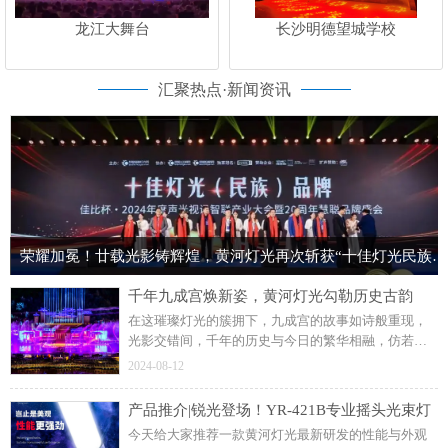
龙江大舞台
长沙明德望城学校
汇聚热点·新闻资讯
荣耀加冕！廿载光影铸辉煌，黄河灯光再次斩获“十佳灯光民族品牌”荣誉称号！
千年九成宫焕新姿，黄河灯光勾勒历史古韵
在这璀璨灯光的簇拥下，九成宫的故事如诗般重现，
光影交错间，千年的历史与今日的繁华相融，仿若梦
回盛唐。这个暑假来麟游九成宫，于灯光璀璨中，回
2024-08-12
望大唐的盛世华章。部分内容来源于网络，侵权请联
系删除
产品推介|锐光登场！YR-421B专业摇头光束灯
今天给大家推荐一款黄河灯光最新研发的性能与外观