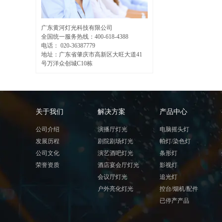
广东黄河灯光科技有限公司
全国统一服务热线：400-618-4388
电话： 020-36387779
地址：
广东省肇庆市高新区大旺大道41
号万洋众创城C10栋
关于我们
解决方案
产品中心
公司介绍
演播厅灯光
电脑摇头灯
发展历程
剧院剧场灯光
帕灯/染色灯
公司文化
演艺酒吧灯光
条形灯
荣誉资质
酒店宴会厅灯光
影视灯
会议厅灯光
追光灯
户外亮化灯光
控台/烟机/配件
已停产产品