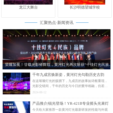
龙江大舞台
长沙明德望城学校
汇聚热点·新闻资讯
荣耀加冕！廿载光影铸辉煌，黄河灯光再次斩获“十佳灯光民族品牌”荣誉称号！
千年九成宫焕新姿，黄河灯光勾勒历史古韵
在这璀璨灯光的簇拥下，九成宫的故事如诗般重现，
光影交错间，千年的历史与今日的繁华相融，仿若梦
回盛唐。这个暑假来麟游九成宫，于灯光璀璨中，回
2024-08-12
望大唐的盛世华章。部分内容来源于网络，侵权请联
系删除
产品推介|锐光登场！YR-421B专业摇头光束灯
今天给大家推荐一款黄河灯光最新研发的性能与外观