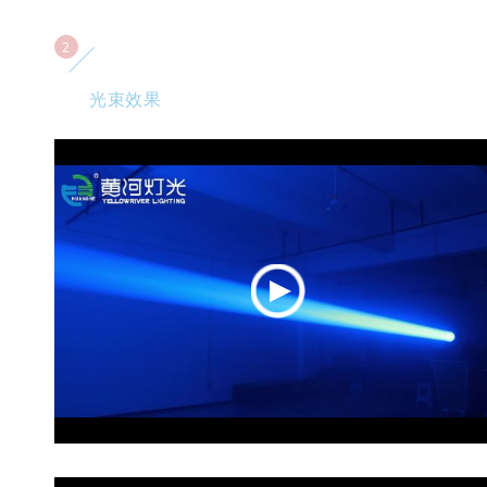
2
光束效果