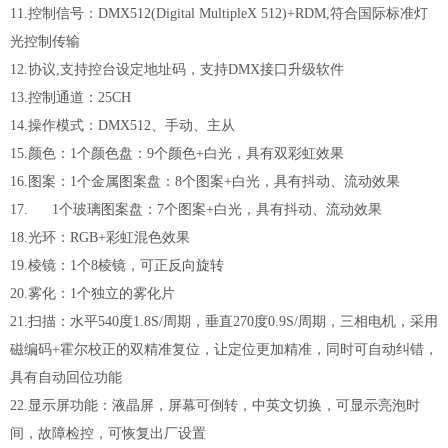
11.控制信号：DMX512(Digital MultipleX 512)+RDM,符合国际标准灯
光控制传输
12.协议,支持控台设定地址码，支持DMX接口升级软件
13.控制通道：25CH
14.操作模式：DMX512、手动、主从
15.颜色：1个颜色盘：9个颜色+白光，具有双彩虹效果
16.图案：1个金属图案盘：8个图案+白光，具有抖动、流动效果
17. 1个玻璃图案盘：7个图案+白光，具有抖动、流动效果
18.光环：RGB+彩虹混色效果
19.棱镜：1个8棱镜，可正反向旋转
20.雾化：1个独立的雾化片
21.扫描：水平540度1.8S/周期，垂直270度0.9S/周期，三相电机，采用
磁编码+霍尔校正的双精准复位，让定位更加精准，同时可自动纠错，
具有自动回位功能
22.显示屏功能：液晶屏，屏幕可倒转，中英文切换，可显示亮泡时
间，故障检控，可恢复出厂设置