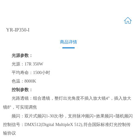
YR-IP350-I
商品详情
光源参数：
光源：
17R 350W
平均寿命：
1500小时
色温
：
8000K
控制参数：
光路透镜：
组合透镜，整灯出光角度不插入放大镜
°，插入放大
4
镜
°，可实
现调焦
8
频闪：
双
片式频闪
1-30
次
/秒，
支持
脉冲频闪
+
效果
频闪
+随机频闪
控制信号：DMX512
(Digital MultipleX 512),
符合国际标准灯光控制传
输协议