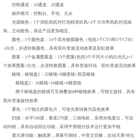
控制通道：
16通道、20通道
操作模式：
控制台
、手动、主从
光源散热
：
1个
涡轮风机对灯泡精准吹风
+2个大功率风机对流抽
风，
主动散热，
保证产品更加稳定。
颜色：
1个颜色盘：14个高光镀膜颜色（包括1个CTO和1个CTB）
+白光，步
进转换颜色，具有双向变速流动效果及彩虹效果
图案：
1个金属图案盘：13个图案(包括3个不同大小的白光孔)+1
个效果图案
+白光，步进转换图案，具有变速抖动、双向变速流动效果
棱镜：棱镜盘1：32棱镜+6梯度镜+
双层棱镜
棱镜盘
2：16棱镜+16棱镜+6梯度镜
两个棱镜盘的棱镜可互相叠加
种棱镜效果，
可独立旋转，
具有
6
双向变
速旋转效果
雾化：
1个独立的雾化片，可使光束转换为染色效果
扫描：
水平540度，垂直270度，三相电机，采
用光电复位，可自
动纠错，
具有自动回位功能，采
用
平滑细分技术
运行更加平稳
显示屏功能：
触摸
屏，
屏幕可倒转，中英文切换，自动灭屏
/
持久