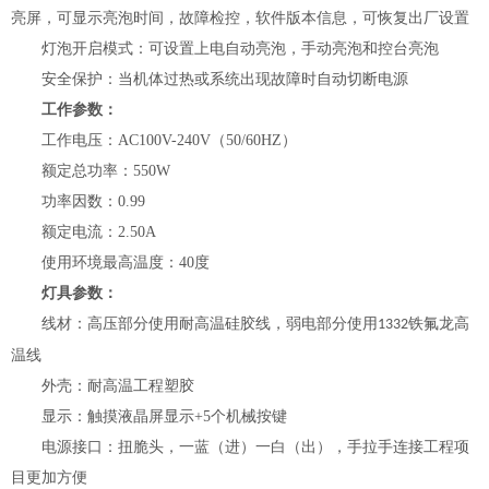
亮屏
，可显示
亮泡
时间，
故障检控，软件版本信息，
可恢复出厂设置
灯
泡开启模式：可设置上电自动亮泡，手动亮泡和控台亮泡
安全保护：当机体过热或系统出现故障时自动切断电源
工作参数：
工作电压：
AC100V-240V（50/60HZ）
额定总功率：
550
W
功率因数：
0.
99
额定电流：
2.50
A
使用环境最高温度：
40度
灯具参数：
线材：高压部分使用耐高温硅胶线，弱电部分使用
铁氟龙高
1332
温线
外壳
：耐高温工程塑胶
显示：
触摸液晶屏
显示
+
5
个
机械
按键
电源接口：扭脆头，一蓝（进）一白（出）
，
手拉手连接工程项
目更加方便